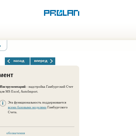
а
мент
Инструментарий
- надстройка Гамбургский Счет
для MS Excel, AutoImport.
Эта функциональность поддерживается
всеми базовыми моделями
Гамбургского
Счета.
обозначения