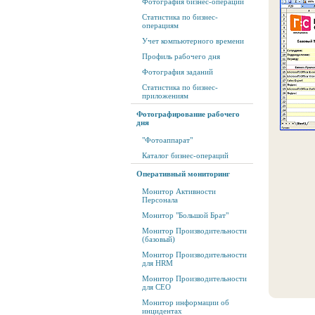
Фотография бизнес-операций
Статистика по бизнес-
операциям
Учет компьютерного времени
Профиль рабочего дня
Фотография заданий
Статистика по бизнес-
приложениям
Фотографирование рабочего
дня
"Фотоаппарат"
Каталог бизнес-операций
Оперативный мониторинг
Монитор Активности
Персонала
Монитор "Большой Брат"
Монитор Производительности
(базовый)
Монитор Производительности
для HRM
Монитор Производительности
для CEO
Монитор информации об
инцидентах