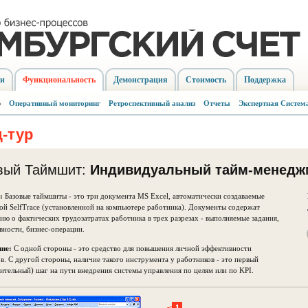
ии
Функциональность
Демонстрация
Стоимость
Поддержка
р
Оперативный мониторинг
Ретроспективный анализ
Отчеты
Экспертная Систем
-тур
вый Таймшит:
Индивидуальный тайм-менедж
:
Базовые таймшиты - это три документа MS Excel, автоматически создаваемые
й SelfTrace (установленной на компьютере работника). Документы содержат
ю о фактических трудозатратах работника в трех разрезах - выполняемые задания,
вности, бизнес-операции.
ие:
С одной стороны - это средство для повышения личной эффективности
в. С другой стороны, наличие такого инструмента у работников - это первый
ительный) шаг на пути внедрения системы управления по целям или по KPI.