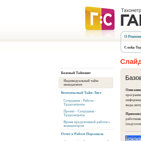
О Решен
Слайд-Ту
Слайд
Базовый Таймшит
Базо
Индивидуальный тайм-
менеджмент
Описание
Комплексный Тайм-Лист
программо
информаци
Сотрудник - Работа -
Трудозатраты
виды акти
Проект - Сотрудник -
Применен
Трудозатраты
работнико
Время продуктивной работы с
(подготов
компьютером
Отчет о Работе Персонала