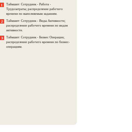
Таймшит: Сотрудник - Работа -
Трудозатраты; распределение рабочего
времени по выполняемым заданиям.
Таймшит: Сотрудник - Виды Активности;
распределение рабочего времени по видам
активности.
Таймшит: Сотрудник - Бизнес Операции;
распределение рабочего времени по бизнес-
операциям.